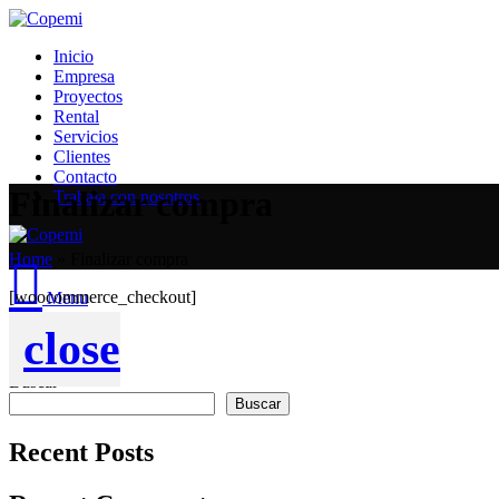
Inicio
Empresa
Proyectos
Rental
Servicios
Clientes
Contacto
Finalizar compra
Trabaja con nosotros
Home
»
Finalizar compra
[woocommerce_checkout]
Menu
close
Buscar
Buscar
Recent Posts